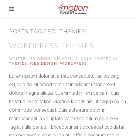
POSTS TAGGED ‘THEMES’
WORDPRESS THEMES
WRITTEN BY
ADMIN
ON
APRIL 2, 2014
. POSTED IN
THEMES
,
WEB DESIGN
,
WORDPRESS
Lorem ipsum dolor sit amet, consectetur adipisicing
elit, sed do eiusmod tempor incididunt ut labore et
dolore magna aliqua. Ut enim ad minim veniam, quis
nostrud exercitation ullamco laboris nisi ut aliquip ex ea
commodo consequat. Duis aute irure dolor in
reprehenderit in voluptate velit esse cillum dolore eu
fugiat nulla pariatur. Excepteur sint occaecat cupidatat
non proident, sunt in culpa qui officia deserunt mollit